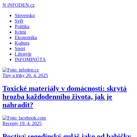
N
iNFODEN.cz
Slovensko
Svět
Politika
Krimi
Ekonomika
Kultura
Sport
Lifestyle
INFOMINÚTA
Tipy a triky
20. 4. 2025
Toxické materiály v domácnosti: skrytá
hrozba každodenního života, jak je
nahradit?
Recepty
19. 4. 2025
Poctivý segedínský guláš jako od babičky