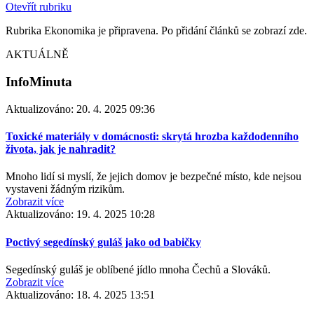
Otevřít rubriku
Rubrika Ekonomika je připravena. Po přidání článků se zobrazí zde.
AKTUÁLNĚ
InfoMinuta
Aktualizováno:
20. 4. 2025 09:36
Toxické materiály v domácnosti: skrytá hrozba každodenního
života, jak je nahradit?
Mnoho lidí si myslí, že jejich domov je bezpečné místo, kde nejsou
vystaveni žádným rizikům.
Zobrazit více
Aktualizováno:
19. 4. 2025 10:28
Poctivý segedínský guláš jako od babičky
Segedínský guláš je oblíbené jídlo mnoha Čechů a Slováků.
Zobrazit více
Aktualizováno:
18. 4. 2025 13:51