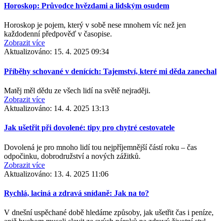
Horoskop: Průvodce hvězdami a lidským osudem
Horoskop je pojem, který v sobě nese mnohem víc než jen
každodenní předpověď v časopise.
Zobrazit více
Aktualizováno:
15. 4. 2025 09:34
Příběhy schované v denících: Tajemství, které mi děda zanechal
Matěj měl dědu ze všech lidí na světě nejraději.
Zobrazit více
Aktualizováno:
14. 4. 2025 13:13
Jak ušetřit při dovolené: tipy pro chytré cestovatele
Dovolená je pro mnoho lidí tou nejpříjemnější částí roku – čas
odpočinku, dobrodružství a nových zážitků.
Zobrazit více
Aktualizováno:
13. 4. 2025 11:06
Rychlá, laciná a zdravá snídaně: Jak na to?
V dnešní uspěchané době hledáme způsoby, jak ušetřit čas i peníze,