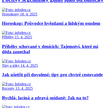
Horoskopy
18. 4. 2025
Horoskop: Průvodce hvězdami a lidským osudem
Příběhy
15. 4. 2025
Příběhy schované v denících: Tajemství, které mi
děda zanechal
Tipy a triky
14. 4. 2025
Jak ušetřit při dovolené: tipy pro chytré cestovatele
Recepty
13. 4. 2025
Rychlá, laciná a zdravá snídaně: Jak na to?