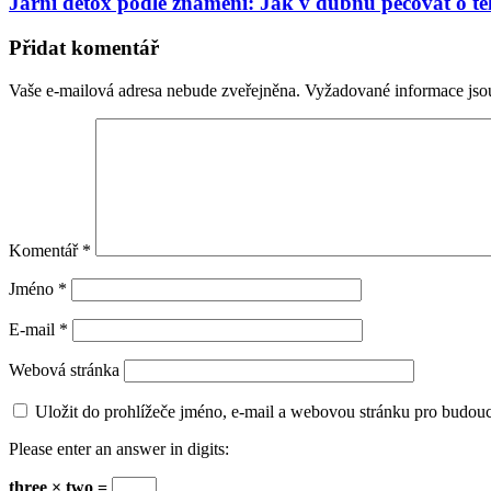
Jarní detox podle znamení: Jak v dubnu pečovat o t
Přidat komentář
Vaše e-mailová adresa nebude zveřejněna.
Vyžadované informace js
Komentář
*
Jméno
*
E-mail
*
Webová stránka
Uložit do prohlížeče jméno, e-mail a webovou stránku pro budou
Please enter an answer in digits:
three × two =