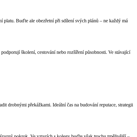
 platu. Buďte ale obezřetní při sdílení svých plánů – ne každý má
odporují školení, cestování nebo rozšíření působnosti. Ve stávající
adit drobnými překážkami. Ideální čas na budování reputace, strategii
razný pokrok. Ve vztazích s kolegy buďte však trochu trpělivější –