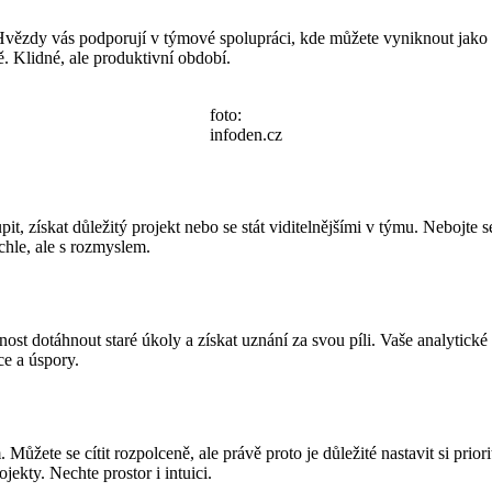
Hvězdy vás podporují v týmové spolupráci, kde můžete vyniknout jako důl
. Klidné, ale produktivní období.
foto:
infoden.cz
, získat důležitý projekt nebo se stát viditelnějšími v týmu. Nebojte s
chle, ale s rozmyslem.
st dotáhnout staré úkoly a získat uznání za svou píli. Vaše analytic
ce a úspory.
te se cítit rozpolceně, ale právě proto je důležité nastavit si priorit
ekty. Nechte prostor i intuici.