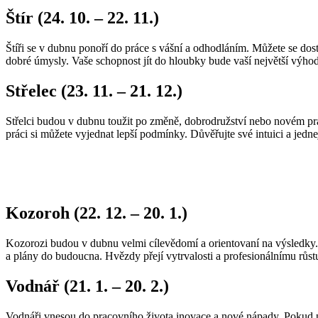
Štír (24. 10. – 22. 11.)
Štíři se v dubnu ponoří do práce s vášní a odhodláním. Můžete se dos
dobré úmysly. Vaše schopnost jít do hloubky bude vaší největší výhod
Střelec (23. 11. – 21. 12.)
Střelci budou v dubnu toužit po změně, dobrodružství nebo novém prac
práci si můžete vyjednat lepší podmínky. Důvěřujte své intuici a jedne
Kozoroh (22. 12. – 20. 1.)
Kozorozi budou v dubnu velmi cílevědomí a orientovaní na výsledky. V
a plány do budoucna. Hvězdy přejí vytrvalosti a profesionálnímu růst
Vodnář (21. 1. – 20. 2.)
Vodnáři vnesou do pracovního života inovace a nové nápady. Pokud pr