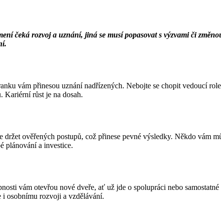
í čeká rozvoj a uznání, jiná se musí popasovat s výzvami či změnou 
ní.
ranku vám přinesou uznání nadřízených. Nebojte se chopit vedoucí role 
 Kariérní růst je na dosah.
ete se držet ověřených postupů, což přinese pevné výsledky. Někdo vám m
 plánování a investice.
nosti vám otevřou nové dveře, ať už jde o spolupráci nebo samostatné p
 i osobnímu rozvoji a vzdělávání.