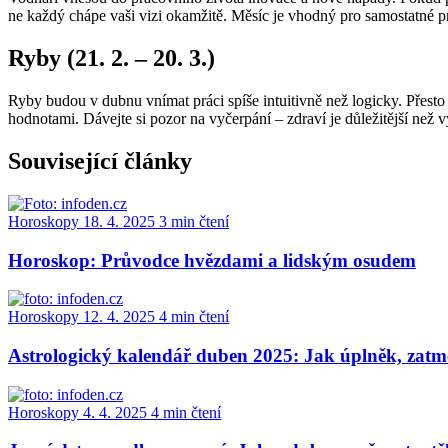
ne každý chápe vaši vizi okamžitě. Měsíc je vhodný pro samostatné pro
Ryby (21. 2. – 20. 3.)
Ryby budou v dubnu vnímat práci spíše intuitivně než logicky. Přesto
hodnotami. Dávejte si pozor na vyčerpání – zdraví je důležitější než vý
Související články
Horoskopy
18. 4. 2025
3 min čtení
Horoskop: Průvodce hvězdami a lidským osudem
Horoskopy
12. 4. 2025
4 min čtení
Astrologický kalendář duben 2025: Jak úplněk, zatm
Horoskopy
4. 4. 2025
4 min čtení