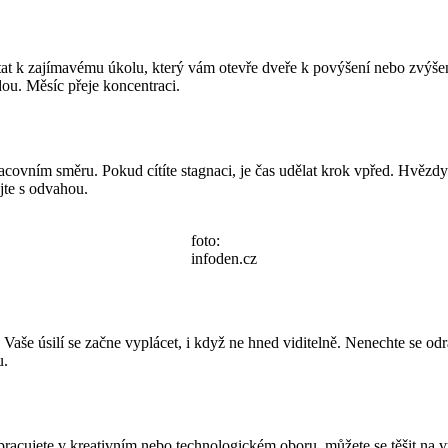
tat k zajímavému úkolu, který vám otevře dveře k povýšení nebo zvýšení
ou. Měsíc přeje koncentraci.
ovním směru. Pokud cítíte stagnaci, je čas udělat krok vpřed. Hvězdy p
jte s odvahou.
foto:
infoden.cz
aše úsilí se začne vyplácet, i když ne hned viditelně. Nenechte se odr
u.
acujete v kreativním nebo technologickém oboru, můžete se těšit na vý