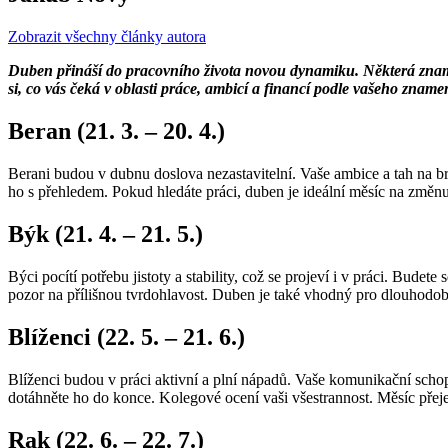
Zobrazit všechny články autora
Duben přináší do pracovního života novou dynamiku. Některá znamen
si, co vás čeká v oblasti práce, ambicí a financí podle vašeho zname
Beran (21. 3. – 20. 4.)
Berani budou v dubnu doslova nezastavitelní. Vaše ambice a tah na b
ho s přehledem. Pokud hledáte práci, duben je ideální měsíc na změnu.
Býk (21. 4. – 21. 5.)
Býci pocítí potřebu jistoty a stability, což se projeví i v práci. Bud
pozor na přílišnou tvrdohlavost. Duben je také vhodný pro dlouhodobé
Blíženci (22. 5. – 21. 6.)
Blíženci budou v práci aktivní a plní nápadů. Vaše komunikační schop
dotáhněte ho do konce. Kolegové ocení vaši všestrannost. Měsíc přeje
Rak (22. 6. – 22. 7.)