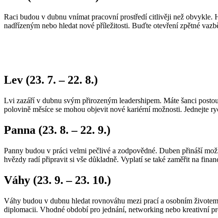
Raci budou v dubnu vnímat pracovní prostředí citlivěji než obvykle. 
nadřízeným nebo hledat nové příležitosti. Buďte otevření zpětné vazbě
Lev (23. 7. – 22. 8.)
Lvi zazáří v dubnu svým přirozeným leadershipem. Máte šanci postoupit
polovině měsíce se mohou objevit nové kariérní možnosti. Jednejte ry
Panna (23. 8. – 22. 9.)
Panny budou v práci velmi pečlivé a zodpovědné. Duben přináší možno
hvězdy radí připravit si vše důkladně. Vyplatí se také zaměřit na finan
Váhy (23. 9. – 23. 10.)
Váhy budou v dubnu hledat rovnováhu mezi prací a osobním životem. Může
diplomacii. Vhodné období pro jednání, networking nebo kreativní proj