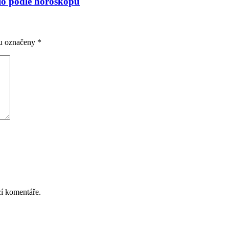
ělo podle horoskopu
ou označeny
*
cí komentáře.