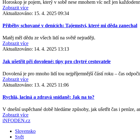
Horoskop je pojem, který v sobě nese mnohem víc než jen každodenn
Zobrazit více
Aktualizováno:
15. 4. 2025 09:34
Příběhy schované v denících: Tajemství, které mi děda zanechal
Matěj měl dědu ze všech lidí na světě nejraději.
Zobrazit více
Aktualizováno:
14. 4. 2025 13:13
Jak ušetřit při dovolené: tipy pro chytré cestovatele
Dovolená je pro mnoho lidí tou nejpříjemnější částí roku – čas odpoč
Zobrazit více
Aktualizováno:
13. 4. 2025 11:06
Rychlá, laciná a zdravá snídaně: Jak na to?
V dnešní uspěchané době hledáme způsoby, jak ušetřit čas i peníze, a
Zobrazit více
iNFODEN.cz
Slovensko
Svět