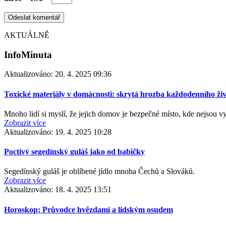
AKTUÁLNĚ
InfoMinuta
Aktualizováno:
20. 4. 2025 09:36
Toxické materiály v domácnosti: skrytá hrozba každodenního živo
Mnoho lidí si myslí, že jejich domov je bezpečné místo, kde nejsou 
Zobrazit více
Aktualizováno:
19. 4. 2025 10:28
Poctivý segedínský guláš jako od babičky
Segedínský guláš je oblíbené jídlo mnoha Čechů a Slováků.
Zobrazit více
Aktualizováno:
18. 4. 2025 13:51
Horoskop: Průvodce hvězdami a lidským osudem