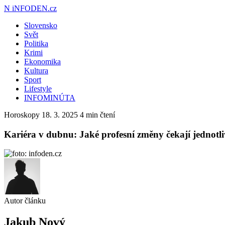
N
iNFODEN.cz
Slovensko
Svět
Politika
Krimi
Ekonomika
Kultura
Sport
Lifestyle
INFOMINÚTA
Horoskopy
18. 3. 2025
4 min čtení
Kariéra v dubnu: Jaké profesní změny čekají jednotl
Autor článku
Jakub Nový