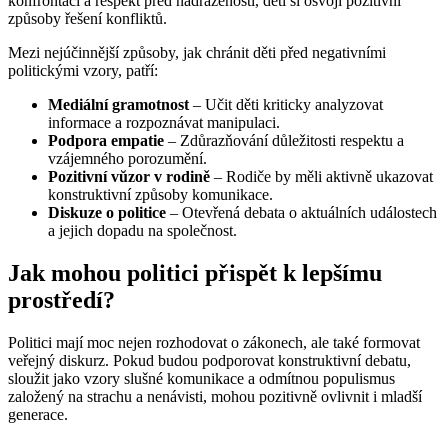
konfrontací a respekt před nadřazeností, děti si osvojí pozitivní
způsoby řešení konfliktů.
Mezi nejúčinnější způsoby, jak chránit děti před negativními
politickými vzory, patří:
Mediální gramotnost
– Učit děti kriticky analyzovat
informace a rozpoznávat manipulaci.
Podpora empatie
– Zdůrazňování důležitosti respektu a
vzájemného porozumění.
Pozitivní vŭzor v rodině
– Rodiče by měli aktivně ukazovat
konstruktivní způsoby komunikace.
Diskuze o politice
– Otevřená debata o aktuálních událostech
a jejich dopadu na společnost.
Jak mohou politici přispět k lepšímu
prostředí?
Politici mají moc nejen rozhodovat o zákonech, ale také formovat
veřejný diskurz. Pokud budou podporovat konstruktivní debatu,
sloužit jako vzory slušné komunikace a odmítnou populismus
založený na strachu a nenávisti, mohou pozitivně ovlivnit i mladší
generace.