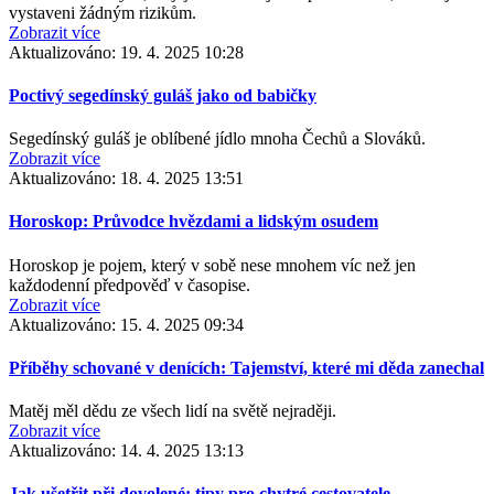
vystaveni žádným rizikům.
Zobrazit více
Aktualizováno:
19. 4. 2025 10:28
Poctivý segedínský guláš jako od babičky
Segedínský guláš je oblíbené jídlo mnoha Čechů a Slováků.
Zobrazit více
Aktualizováno:
18. 4. 2025 13:51
Horoskop: Průvodce hvězdami a lidským osudem
Horoskop je pojem, který v sobě nese mnohem víc než jen
každodenní předpověď v časopise.
Zobrazit více
Aktualizováno:
15. 4. 2025 09:34
Příběhy schované v denících: Tajemství, které mi děda zanechal
Matěj měl dědu ze všech lidí na světě nejraději.
Zobrazit více
Aktualizováno:
14. 4. 2025 13:13
Jak ušetřit při dovolené: tipy pro chytré cestovatele