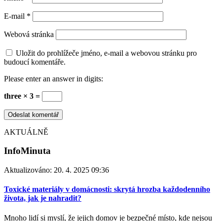
E-mail
*
Webová stránka
Uložit do prohlížeče jméno, e-mail a webovou stránku pro
budoucí komentáře.
Please enter an answer in digits:
three × 3 =
AKTUÁLNĚ
InfoMinuta
Aktualizováno:
20. 4. 2025 09:36
Toxické materiály v domácnosti: skrytá hrozba každodenního
života, jak je nahradit?
Mnoho lidí si myslí, že jejich domov je bezpečné místo, kde nejsou