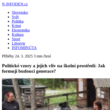
N
iNFODEN.cz
Slovensko
Svět
Politika
Krimi
Ekonomika
Kultura
Sport
Lifestyle
INFOMINÚTA
Příběhy
24. 3. 2025
3 min čtení
Politické vzory a jejich vliv na školní prostředí: Jak
formují budoucí generace?