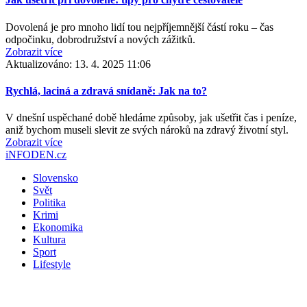
Dovolená je pro mnoho lidí tou nejpříjemnější částí roku – čas
odpočinku, dobrodružství a nových zážitků.
Zobrazit více
Aktualizováno:
13. 4. 2025 11:06
Rychlá, laciná a zdravá snídaně: Jak na to?
V dnešní uspěchané době hledáme způsoby, jak ušetřit čas i peníze,
aniž bychom museli slevit ze svých nároků na zdravý životní styl.
Zobrazit více
iNFODEN.cz
Slovensko
Svět
Politika
Krimi
Ekonomika
Kultura
Sport
Lifestyle