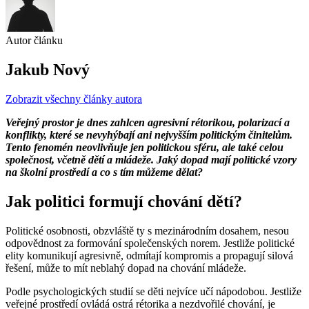
Autor článku
Jakub Nový
Zobrazit všechny články autora
Veřejný prostor je dnes zahlcen agresivní rétorikou, polarizací a
konflikty, které se nevyhýbají ani nejvyšším politickým činitelům.
Tento fenomén neovlivňuje jen politickou sféru, ale také celou
společnost, včetně dětí a mládeže. Jaký dopad mají politické vzory
na školní prostředí a co s tím můžeme dělat?
Jak politici formují chování dětí?
Politické osobnosti, obzvláště ty s mezinárodním dosahem, nesou
odpovědnost za formování společenských norem. Jestliže politické
elity komunikují agresivně, odmítají kompromis a propagují silová
řešení, může to mít neblahý dopad na chování mládeže.
Podle psychologických studií se děti nejvíce učí nápodobou. Jestliže
veřejné prostředí ovládá ostrá rétorika a nezdvořilé chování, je