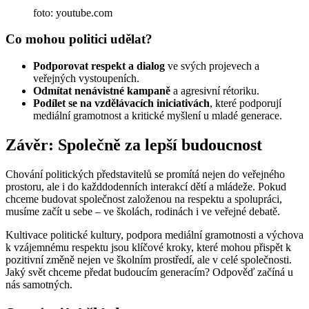
foto: youtube.com
Co mohou politici udělat?
Podporovat respekt a dialog
ve svých projevech a
veřejných vystoupeních.
Odmítat nenávistné kampaně
a agresivní rétoriku.
Podílet se na vzdělávacích iniciativách
, které podporují
mediální gramotnost a kritické myšlení u mladé generace.
Závěr: Společně za lepší budoucnost
Chování politických představitelů se promítá nejen do veřejného
prostoru, ale i do každdodenních interakcí dětí a mládeže. Pokud
chceme budovat společnost založenou na respektu a spolupráci,
musíme začít u sebe – ve školách, rodinách i ve veřejné debatě.
Kultivace politické kultury, podpora mediální gramotnosti a výchova
k vzájemnému respektu jsou klíčové kroky, které mohou přispět k
pozitivní změně nejen ve školním prostředí, ale v celé společnosti.
Jaký svět chceme předat budoucím generacím? Odpověď začíná u
nás samotných.