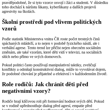
pravděpodobné, že si tyto vzorce osvojí i žáci a studenti. V důsledku
toho dochází k nárůstu šikany, kyberšikany a dalších projevů
agresivity na školách.
Školní prostředí pod vlivem politických
vzorů
Podle statistik Ministerstva vnitra ČR roste počet trestných činů
spáchaných mládeží, a to nejen v podobě fyzického násilí, ale i
verbální agrese. Tento trend lze přičíst nejen obecném sociálním
změnám, ale také vzorům, které děti vidí v televizi, na sociálních
sítích nebo přímo ve svých domovech.
Pokud politici často používají manipulativní taktiky, zveličují
konflikty a odmítají konstruktivní dialog, může to vyvolávat dojem,
že podobné chování je přijatelné a efektivní i v každodenním životě.
Role rodičů: Jak chránit děti před
negativními vzory?
Rodiče hrají klíčovou roli při formování hodnot svých dětí. Pokud
se v rodině upřednostňuje dialog před agresí, empatie před