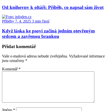
Od knihovny k oltáři: Příběh, co napsal sám život
Příběhy
7. 4. 2025
3 min čtení
Když láska ke psovi začíná jedním otevřeným
srdcem a zavřenou brankou
Přidat komentář
Vaše e-mailová adresa nebude zveřejněna.
Vyžadované informace
jsou označeny
*
Komentář
*
Jméno
*