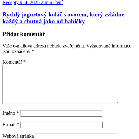
Recepty
9. 4. 2025
2 min čtení
Rychlý jogurtový koláč s ovocem, který zvládne
každý a chutná jako od babičky
Přidat komentář
Vaše e-mailová adresa nebude zveřejněna.
Vyžadované informace
jsou označeny
*
Komentář
*
Jméno
*
E-mail
*
Webová stránka