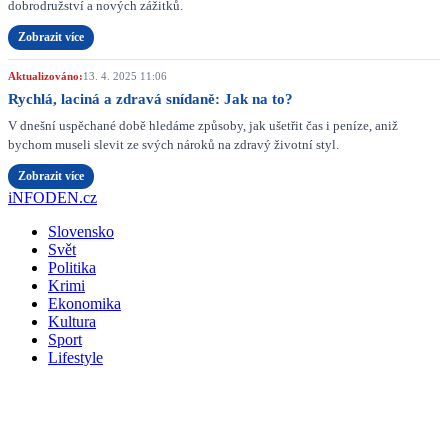
dobrodružství a nových zážitků.
Zobrazit více
Aktualizováno:
13. 4. 2025 11:06
Rychlá, laciná a zdravá snídaně: Jak na to?
V dnešní uspěchané době hledáme způsoby, jak ušetřit čas i peníze, aniž
bychom museli slevit ze svých nároků na zdravý životní styl.
Zobrazit více
iNFODEN.cz
Slovensko
Svět
Politika
Krimi
Ekonomika
Kultura
Sport
Lifestyle