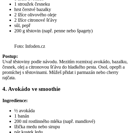
1 stroužek česneku
hrst čerstvé bazalky
2 lžíce olivového oleje
2 lžíce citronové šťávy
sůl, pepř
200 g těstovin (např. penne nebo špagety)
Foto: Infoden.cz
Postup:
Uvař těstoviny podle návodu. Mezitím rozmixuj avokádo, bazalku,
česnek, olej a citronovou šťávu do hladkého pesta. Osol, opepři a
promíchej s těstovinami. Můžeš přidat i parmazán nebo cherry
rajčata.
4. Avokádo ve smoothie
Ingredience:
½ avokáda
1 banán
200 ml rostlinného mléka (např. mandlové)
lžička medu nebo sirupu
pár kostek ledu