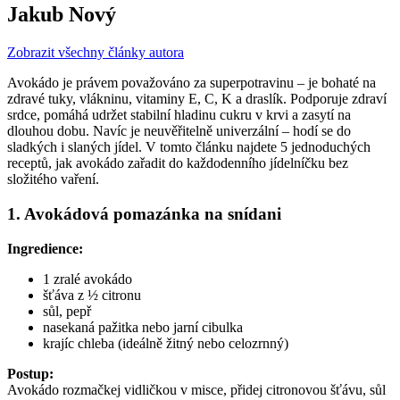
Jakub Nový
Zobrazit všechny články autora
Avokádo je právem považováno za superpotravinu – je bohaté na
zdravé tuky, vlákninu, vitaminy E, C, K a draslík. Podporuje zdraví
srdce, pomáhá udržet stabilní hladinu cukru v krvi a zasytí na
dlouhou dobu. Navíc je neuvěřitelně univerzální – hodí se do
sladkých i slaných jídel. V tomto článku najdete 5 jednoduchých
receptů, jak avokádo zařadit do každodenního jídelníčku bez
složitého vaření.
1. Avokádová pomazánka na snídani
Ingredience:
1 zralé avokádo
šťáva z ½ citronu
sůl, pepř
nasekaná pažitka nebo jarní cibulka
krajíc chleba (ideálně žitný nebo celozrnný)
Postup:
Avokádo rozmačkej vidličkou v misce, přidej citronovou šťávu, sůl