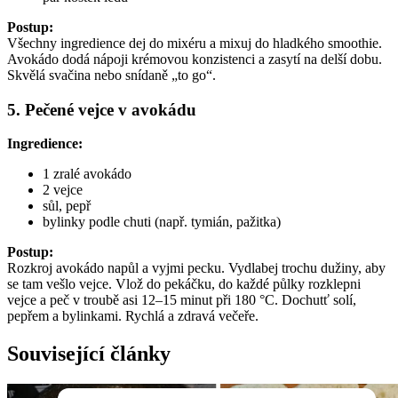
Postup:
Všechny ingredience dej do mixéru a mixuj do hladkého smoothie.
Avokádo dodá nápoji krémovou konzistenci a zasytí na delší dobu.
Skvělá svačina nebo snídaně „to go“.
5. Pečené vejce v avokádu
Ingredience:
1 zralé avokádo
2 vejce
sůl, pepř
bylinky podle chuti (např. tymián, pažitka)
Postup:
Rozkroj avokádo napůl a vyjmi pecku. Vydlabej trochu dužiny, aby
se tam vešlo vejce. Vlož do pekáčku, do každé půlky rozklepni
vejce a peč v troubě asi 12–15 minut při 180 °C. Dochutť solí,
pepřem a bylinkami. Rychlá a zdravá večeře.
Související články