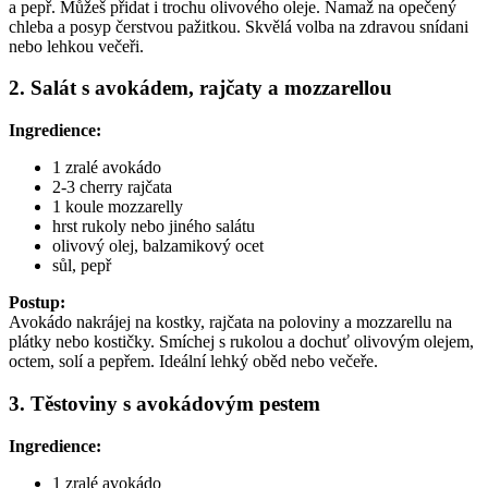
a pepř. Můžeš přidat i trochu olivového oleje. Namaž na opečený
chleba a posyp čerstvou pažitkou. Skvělá volba na zdravou snídani
nebo lehkou večeři.
2. Salát s avokádem, rajčaty a mozzarellou
Ingredience:
1 zralé avokádo
2-3 cherry rajčata
1 koule mozzarelly
hrst rukoly nebo jiného salátu
olivový olej, balzamikový ocet
sůl, pepř
Postup:
Avokádo nakrájej na kostky, rajčata na poloviny a mozzarellu na
plátky nebo kostičky. Smíchej s rukolou a dochuť olivovým olejem,
octem, solí a pepřem. Ideální lehký oběd nebo večeře.
3. Těstoviny s avokádovým pestem
Ingredience:
1 zralé avokádo