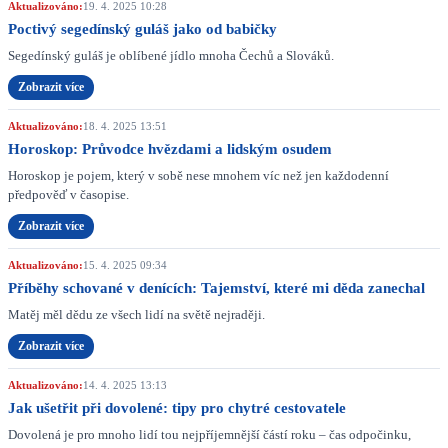
Aktualizováno:
19. 4. 2025 10:28
Poctivý segedínský guláš jako od babičky
Segedínský guláš je oblíbené jídlo mnoha Čechů a Slováků.
Zobrazit více
Aktualizováno:
18. 4. 2025 13:51
Horoskop: Průvodce hvězdami a lidským osudem
Horoskop je pojem, který v sobě nese mnohem víc než jen každodenní
předpověď v časopise.
Zobrazit více
Aktualizováno:
15. 4. 2025 09:34
Příběhy schované v denících: Tajemství, které mi děda zanechal
Matěj měl dědu ze všech lidí na světě nejraději.
Zobrazit více
Aktualizováno:
14. 4. 2025 13:13
Jak ušetřit při dovolené: tipy pro chytré cestovatele
Dovolená je pro mnoho lidí tou nejpříjemnější částí roku – čas odpočinku,