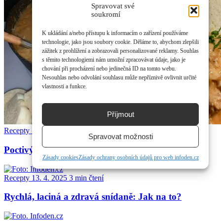
Spravovat své
soukromí
K ukládání a/nebo přístupu k informacím o zařízení používáme
technologie, jako jsou soubory cookie. Děláme to, abychom zlepšili
zážitek z prohlížení a zobrazovali personalizované reklamy. Souhlas
s těmito technologiemi nám umožní zpracovávat údaje, jako je
chování při procházení nebo jedinečná ID na tomto webu.
Nesouhlas nebo odvolání souhlasu může nepříznivě ovlivnit určité
vlastnosti a funkce.
Příjmout
Recepty
19. 4. 2025
3 min čtení
Spravovat možnosti
Poctivý segedínský guláš jako od babičky
Zásady cookies
Zásady ochrany osobních údajů pro web infoden.cz
Recepty
13. 4. 2025
3 min čtení
Rychlá, laciná a zdravá snídaně: Jak na to?