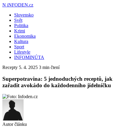
N
iNFODEN.cz
Slovensko
Svět
Politika
Krimi
Ekonomika
Kultura
Sport
Lifestyle
INFOMINÚTA
Recepty
5. 4. 2025
3 min čtení
Superpotravina: 5 jednoduchých receptů, jak
zařadit avokádo do každodenního jídelníčku
Autor článku