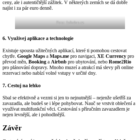
ceny, ale i autentičtější zážitek. V některých zemích se dá dobře
najíst i za pár euro denně.
Foto: Infoden.cz
6. Využívej aplikace a technologie
Existuje spousta užitečných aplikací, které ti pomohou cestovat
chytře.
Google Maps
a
Maps.me
pro navigaci,
XE Currency
pro
převod měn,
Booking
a
Airbnb
pro ubytování, nebo
Rome2Rio
pro plánování dopravy. Mnoho muzeí a atrakcí má slevy při online
rezervaci nebo nabízí volné vstupy v určité dny.
7. Cestuj na lehko
Sbal se efektivně a vezmi si jen to nejnutnější – nejenže ušetříš za
zavazadla, ale budeš se i lépe pohybovat. Nauč se vrstvit oblečení a
využívat multifunkční věci. Cestování s příručním zavazadlem je
nejen levnější, ale i pohodlnější.
Závěr