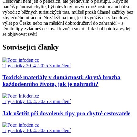
Cestování není jen o penězích, ale především o přístupu. Když se
naučíš plánovat chytře, být otevřený novým možnostem a nebát se
vybočit z běžných turistických tras, můžeš prožít úžasné zážitky bez
zbytečného utrácení. Nezáleží na tom, jestli vyrážíš na víkendový
výlet po Česku nebo na měsíční dobrodružství do zahraničí – s
těmito tipy zvládneš cestovat levně a smart. Tak sbal batoh a vydej
se objevovat svět!
Související články
Tipy a triky
20. 4. 2025
3 min čtení
Toxické materiály v domácnosti: skrytá hrozba
každodenního života, jak je nahradit?
Tipy a triky
14. 4. 2025
3 min čtení
Jak ušetřit při dovolené: tipy pro chytré cestovatele
Tipy a triky
10. 4. 2025
3 min čtení