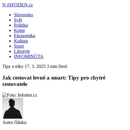
N
iNFODEN.cz
Slovensko
Svět
Politika
Krimi
Ekonomika
Kultura
Sport
Lifestyle
INFOMINÚTA
Tipy a triky
17. 3. 2025
3 min čtení
Jak cestovat levně a smart: Tipy pro chytré
cestovatele
Autor článku