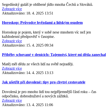
Segedínský guláš je oblíbené jídlo mnoha Čechů a Slováků.
Zobrazit více
Aktualizováno:
18. 4. 2025 13:51
Horoskop: Průvodce hvězdami a lidským osudem
Horoskop je pojem, který v sobě nese mnohem víc než jen
každodenní předpověď v časopise.
Zobrazit více
Aktualizováno:
15. 4. 2025 09:34
Příběhy schované v denících: Tajemství, které mi děda zanechal
Matěj měl dědu ze všech lidí na světě nejraději.
Zobrazit více
Aktualizováno:
14. 4. 2025 13:13
Jak ušetřit při dovolené: tipy pro chytré cestovatele
Dovolená je pro mnoho lidí tou nejpříjemnější částí roku – čas
odpočinku, dobrodružství a nových zážitků.
Zobrazit více
Aktualizováno:
13. 4. 2025 11:06