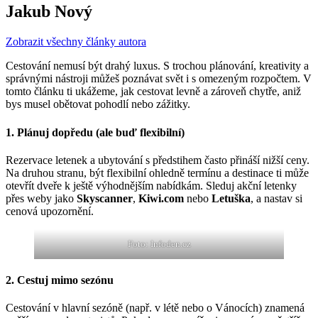
Jakub Nový
Zobrazit všechny články autora
Cestování nemusí být drahý luxus. S trochou plánování, kreativity a
správnými nástroji můžeš poznávat svět i s omezeným rozpočtem. V
tomto článku ti ukážeme, jak cestovat levně a zároveň chytře, aniž
bys musel obětovat pohodlí nebo zážitky.
1. Plánuj dopředu (ale buď flexibilní)
Rezervace letenek a ubytování s předstihem často přináší nižší ceny.
Na druhou stranu, být flexibilní ohledně termínu a destinace ti může
otevřít dveře k ještě výhodnějším nabídkám. Sleduj akční letenky
přes weby jako
Skyscanner
,
Kiwi.com
nebo
Letuška
, a nastav si
cenová upozornění.
Foto: Infoden.cz
2. Cestuj mimo sezónu
Cestování v hlavní sezóně (např. v létě nebo o Vánocích) znamená