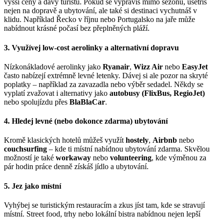
vyšší ceny a davy turistů. Pokud se vypravíš mimo sezónu, ušetříš
nejen na dopravě a ubytování, ale také si destinaci vychutnáš v
klidu. Například Řecko v říjnu nebo Portugalsko na jaře může
nabídnout krásné počasí bez přeplněných pláží.
3. Využívej low-cost aerolinky a alternativní dopravu
Nízkonákladové aerolinky jako
Ryanair
,
Wizz Air
nebo
EasyJet
často nabízejí extrémně levné letenky. Dávej si ale pozor na skryté
poplatky – například za zavazadla nebo výběr sedadel. Někdy se
vyplatí zvažovat i alternativy jako
autobusy (FlixBus, RegioJet)
nebo spolujízdu přes
BlaBlaCar
.
4. Hledej levné (nebo dokonce zdarma) ubytování
Kromě klasických hotelů můžeš využít
hostely
,
Airbnb
nebo
couchsurfing
– kde ti místní nabídnou ubytování zdarma. Skvělou
možností je také
workaway
nebo
volunteering
, kde výměnou za
pár hodin práce denně získáš jídlo a ubytování.
5. Jez jako místní
Vyhýbej se turistickým restauracím a zkus jíst tam, kde se stravují
místní. Street food, trhy nebo lokální bistra nabídnou nejen lepší