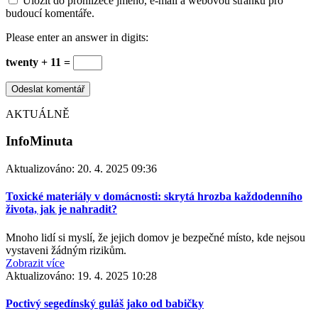
Uložit do prohlížeče jméno, e-mail a webovou stránku pro
budoucí komentáře.
Please enter an answer in digits:
twenty + 11 =
AKTUÁLNĚ
InfoMinuta
Aktualizováno:
20. 4. 2025 09:36
Toxické materiály v domácnosti: skrytá hrozba každodenního
života, jak je nahradit?
Mnoho lidí si myslí, že jejich domov je bezpečné místo, kde nejsou
vystaveni žádným rizikům.
Zobrazit více
Aktualizováno:
19. 4. 2025 10:28
Poctivý segedínský guláš jako od babičky