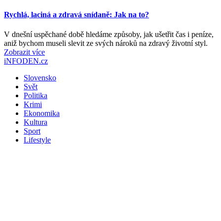
Rychlá, laciná a zdravá snídaně: Jak na to?
V dnešní uspěchané době hledáme způsoby, jak ušetřit čas i peníze,
aniž bychom museli slevit ze svých nároků na zdravý životní styl.
Zobrazit více
iNFODEN.cz
Slovensko
Svět
Politika
Krimi
Ekonomika
Kultura
Sport
Lifestyle