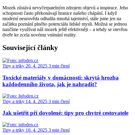
Mozek zůstává nevyčerpatelným zdrojem objevů a inspirace. Jeho
schopnosti často překonávají hranice našeho chápání. I když
moderní neurověda odhalila mnohá tajemství, stále jsme jen na
začátku poznání plného potenciálu lidské mysli. Možná se jednou
naučíme využívat náš mozek ještě efektivněji – a tehdy se otevřou
dveře ke zcela novému vnímání reality.
Související články
Tipy a triky
20. 4. 2025
3 min čtení
Toxické materiály v domácnosti: skrytá hrozba
každodenního života, jak je nahradit?
Tipy a triky
14. 4. 2025
3 min čtení
Jak ušetřit při dovolené: tipy pro chytré cestovatele
Tipy a triky
10. 4. 2025
3 min čtení