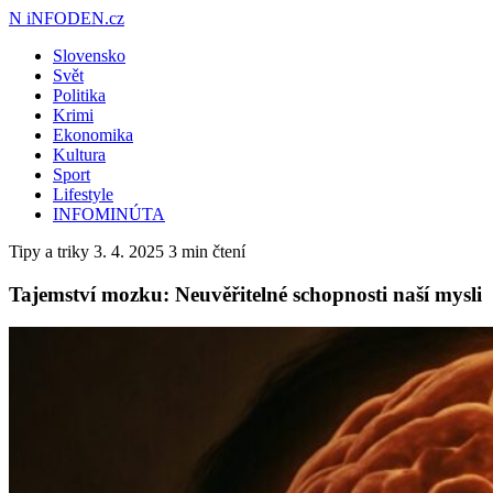
N
iNFODEN.cz
Slovensko
Svět
Politika
Krimi
Ekonomika
Kultura
Sport
Lifestyle
INFOMINÚTA
Tipy a triky
3. 4. 2025
3 min čtení
Tajemství mozku: Neuvěřitelné schopnosti naší mysli