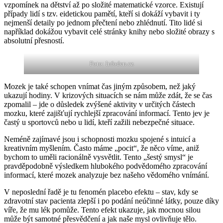
vzpomínek na dětství až po složité matematické vzorce. Existují
případy lidí s tzv. eidetickou pamětí, kteří si dokáží vybavit i ty
nejmenší detaily po jednom přečtení nebo zhlédnutí. Tito lidé si
například dokážou vybavit celé stránky knihy nebo složité obrazy s
absolutní přesností.
Foto: Infoden.cz
Mozek je také schopen vnímat čas jiným způsobem, než jaký
ukazují hodiny. V krizových situacích se nám může zdát, že se čas
zpomalil – jde o důsledek zvýšené aktivity v určitých částech
mozku, které zajišťují rychlejší zpracování informací. Tento jev je
častý u sportovců nebo u lidí, kteří zažili nebezpečné situace.
Neméně zajímavé jsou i schopnosti mozku spojené s intuicí a
kreativním myšlením. Často máme „pocit“, že něco víme, aniž
bychom to uměli racionálně vysvětlit. Tento „šestý smysl“ je
pravděpodobně výsledkem hlubokého podvědomého zpracování
informací, které mozek analyzuje bez našeho vědomého vnímání.
V neposlední řadě je tu fenomén placebo efektu – stav, kdy se
zdravotní stav pacienta zlepší i po podání neúčinné látky, pouze díky
víře, že mu lék pomůže. Tento efekt ukazuje, jak mocnou silou
může být samotné přesvědčení a jak naše mysl ovlivňuje tělo.