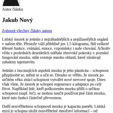
Autor článku
Jakub Nový
Zobrazit všechny články autora
Lidský mozek je jedním z nejzáhadnějších a nejúžasnějších orgánů
v našem těle. Přestože váží přibližně jen 1,5 kilogramu, řídí veškeré
tělesné funkce, vnímání, emoce, vzpomínky i naše chování. Ačkoliv
věda v posledních desetiletích udělala obrovské pokroky v poznání
fungování mozku, stále existuje mnoho oblastí, které zůstávají
zahaleny tajemstvím.
Jedním z fascinujících aspektů mozku je jeho plasticita – schopnost
přizpůsobit se, měnit se a učit se. Dlouho se věřilo, že mozek po
určitém věku ztrácí schopnost vytvářet nové nervové spoje. Dnes
však víme, že mozek je schopen regenerace a adaptace po celý
život. Například lidé, kteří poškozením mozku přišli o určitou
schopnost (např. řeč), se mohou naučit používat jiné části mozku,
které tuto funkci částečně převezmou.
Další neuvěřitelnou schopností mozku je kapacita paměti. Lidská
mysl je schopna uložit neuvěřitelné množství informací – od