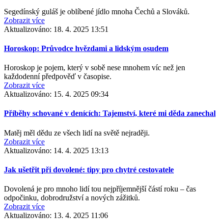
Segedínský guláš je oblíbené jídlo mnoha Čechů a Slováků.
Zobrazit více
Aktualizováno:
18. 4. 2025 13:51
Horoskop: Průvodce hvězdami a lidským osudem
Horoskop je pojem, který v sobě nese mnohem víc než jen
každodenní předpověď v časopise.
Zobrazit více
Aktualizováno:
15. 4. 2025 09:34
Příběhy schované v denících: Tajemství, které mi děda zanechal
Matěj měl dědu ze všech lidí na světě nejraději.
Zobrazit více
Aktualizováno:
14. 4. 2025 13:13
Jak ušetřit při dovolené: tipy pro chytré cestovatele
Dovolená je pro mnoho lidí tou nejpříjemnější částí roku – čas
odpočinku, dobrodružství a nových zážitků.
Zobrazit více
Aktualizováno:
13. 4. 2025 11:06