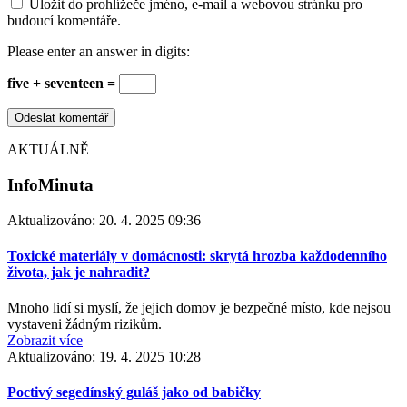
Uložit do prohlížeče jméno, e-mail a webovou stránku pro
budoucí komentáře.
Please enter an answer in digits:
five + seventeen =
AKTUÁLNĚ
InfoMinuta
Aktualizováno:
20. 4. 2025 09:36
Toxické materiály v domácnosti: skrytá hrozba každodenního
života, jak je nahradit?
Mnoho lidí si myslí, že jejich domov je bezpečné místo, kde nejsou
vystaveni žádným rizikům.
Zobrazit více
Aktualizováno:
19. 4. 2025 10:28
Poctivý segedínský guláš jako od babičky